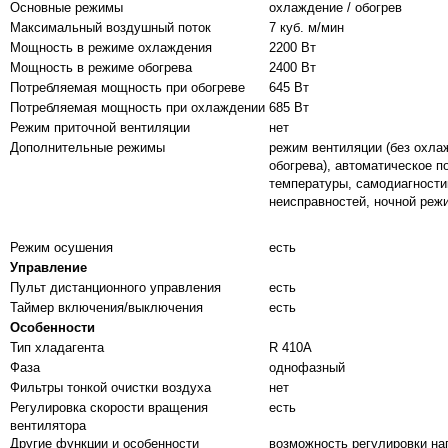
Основные режимы
охлаждение / обогрев
Максимальный воздушный поток
7 куб. м/мин
Мощность в режиме охлаждения
2200 Вт
Мощность в режиме обогрева
2400 Вт
Потребляемая мощность при обогреве
645 Вт
Потребляемая мощность при охлаждении
685 Вт
Режим приточной вентиляции
нет
Дополнительные режимы
режим вентиляции (без охла
обогрева), автоматическое 
температуры, самодиагности
неисправностей, ночной реж
Режим осушения
есть
Управление
Пульт дистанционного управления
есть
Таймер включения/выключения
есть
Особенности
Тип хладагента
R 410A
Фаза
однофазный
Фильтры тонкой очистки воздуха
нет
Регулировка скорости вращения
есть
вентилятора
Другие функции и особенности
возможность регулировки на