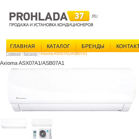
поис
ГЛАВНАЯ
КАТАЛОГ
БРЕНДЫ
КОНТАК
Главная
/
Каталог
/
Axioma ASX07A1/ASB07A1
Axioma ASX07A1/ASB07A1