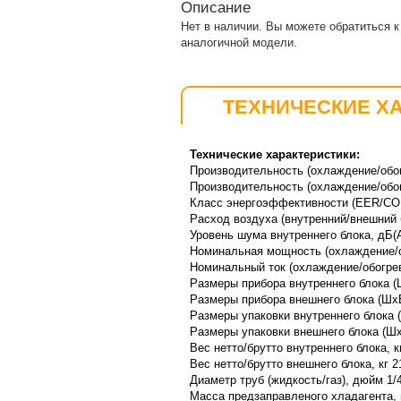
Описание
Нет в наличии. Вы можете обратиться 
аналогичной модели.
ТЕХНИЧЕСКИЕ Х
Технические характеристики:
Производительность (охлаждение/обогр
Производительность (охлаждение/обог
Класс энергоэффективности (EER/COP)
Расход воздуха (внутренний/внешний б
Уровень шума внутреннего блока, дБ(А
Номинальная мощность (охлаждение/об
Номинальный ток (охлаждение/обогрев)
Размеры прибора внутреннего блока (
Размеры прибора внешнего блока (Шх
Размеры упаковки внутреннего блока 
Размеры упаковки внешнего блока (Ш
Вес нетто/брутто внутреннего блока, кг
Вес нетто/брутто внешнего блока, кг 2
Диаметр труб (жидкость/газ), дюйм 1/4"
Масса предзаправленого хладагента, 