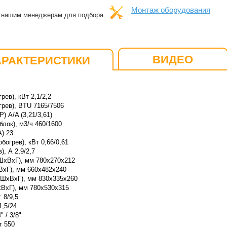
Монтаж оборудования
к нашим менеджерам для подбора
ВИДЕО
АРАКТЕРИСТИКИ
ев), кВт 2,1/2,2
рев), BTU 7165/7506
 A/A (3,21/3,61)
лок), м3/ч 460/1600
) 23
огрев), кВт 0,66/0,61
, А 2,9/2,7
ШхВхГ), мм 780x270x212
ВхГ), мм 660x482x240
(ШхВхГ), мм 830x335x260
хВхГ), мм 780x530x315
 8/9,5
1,5/24
 / 3/8"
г 550