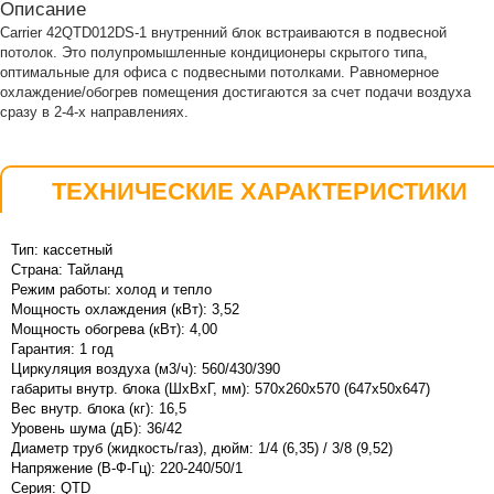
Описание
Carrier 42QTD012DS-1 внутренний блок встраиваются в подвесной
потолок. Это полупромышленные кондиционеры скрытого типа,
оптимальные для офиса с подвесными потолками. Равномерное
охлаждение/обогрев помещения достигаются за счет подачи воздуха
сразу в 2-4-х направлениях.
ТЕХНИЧЕСКИЕ ХАРАКТЕРИСТИКИ
Тип: кассетный
Страна: Тайланд
Режим работы: холод и тепло
Мощность охлаждения (кВт): 3,52
Мощность обогрева (кВт): 4,00
Гарантия: 1 год
Циркуляция воздуха (м3/ч): 560/430/390
габариты внутр. блока (ШхВхГ, мм): 570x260x570 (647х50х647)
Вес внутр. блока (кг): 16,5
Уровень шума (дБ): 36/42
Диаметр труб (жидкость/газ), дюйм: 1/4 (6,35) / 3/8 (9,52)
Напряжение (В-Ф-Гц): 220-240/50/1
Серия: QTD