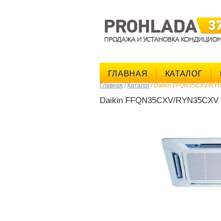
ГЛАВНАЯ
КАТАЛОГ
Главная
/
Каталог
/
Daikin FFQN35CXV/RY
Daikin FFQN35CXV/RYN35CXV