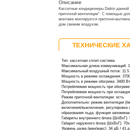
Описание
Кассетные кондиционеры Daikin данной
приточной вентиляции". С помощью доп
монтаже монтируется приточно-вытяжна
дом свежим воздухом.
ТЕХНИЧЕСКИЕ Х
Тип: кассетная сплит-система
Максимальная длина коммуникаций: 1
Максимальный воздушный поток: 11.5 
Мощность в режиме охлаждения: 370
Мощность в режиме обогрева: 3400 В
Потребляемая мощность при обогреве
Потребляемая мощность при охлажден
Режим приточной вентиляции: есть
Дополнительно: режим вентиляции (бе
включения/выключения, регулировка с
образования льда, функция запоминан
Габариты внутреннего блока (ШxВxГ): 
Габарит наружного блока (ШxВxГ): 70
Уровень шума (мин/макс): 34 дБ / 41 