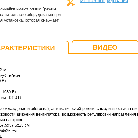
Монтаж оборудования
 линейки имеют опцию "режим
олнительного оборудования при
я установка, которая снабжает
ВИДЕО
АРАКТЕРИСТИКИ
2 м
куб. м/мин
0 Вт
т
: 1030 Вт
ии: 1310 Вт
з охлаждения и обогрева), автоматический режим, самодиагностика неи
корости дивжения вентилятора, возможность регулировки направления 
ия настроек
57.5x57.5x25 см
x54x25 см
дБ