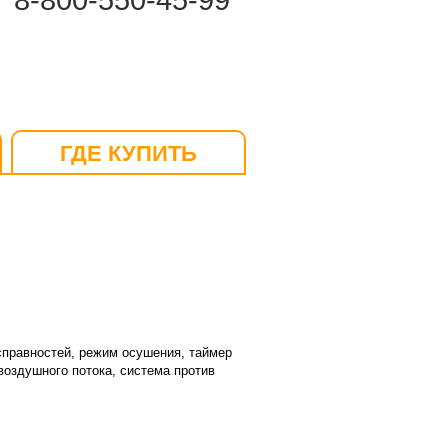
8-800-550-45-99
ГДЕ КУПИТЬ
справностей, режим осушения, таймер
воздушного потока, система против