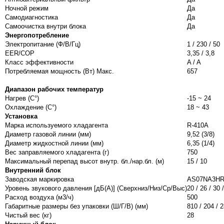
Ночной режим
Да
Самодиагностика
Да
Самоочистка внутри блока
Да
Энергопотребление
Электропитание (Ф/В/Гц)
1 / 230 / 50
EER/COP
3,35 / 3,8
Класс эффективности
A / A
Потребляемая мощность (Вт) Макс.
657
Диапазон рабочих температур
Нагрев (С°)
-15 ~ 24
Охлаждение (С°)
18 ~ 43
Установка
Марка используемого хладагента
R-410A
Диаметр газовой линии (мм)
9,52 (3/8)
Диаметр жидкостной линии (мм)
6,35 (1/4)
Вес заправляемого хладагента (г)
750
Максимальный перепад высот внутр. бл./нар.бл. (м)
15 / 10
Внутренний блок
Заводская маркировка
AS07NA3H
Уровень звукового давления [дБ(А)] (Сверхниз/Низ/Ср/Выс)
20 / 26 / 30 
Расход воздуха (м3/ч)
500
Габаритные размеры без упаковки (Ш/Г/В) (мм)
810 / 204 / 
Чистый вес (кг)
28