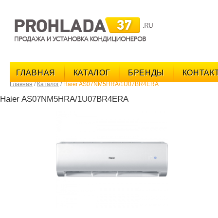
поис
ГЛАВНАЯ
КАТАЛОГ
БРЕНДЫ
КОНТАК
Главная
/
Каталог
/
Haier AS07NM5HRA/1U07BR4ERA
Haier AS07NM5HRA/1U07BR4ERA