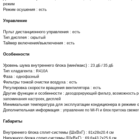
режим
Режим осушения :
есть
Управление
Пульт дистанционного управления :
есть
Тип дисплея :
скрытый
Таймер включения/выключения :
есть
Особенности
Уровень шума внутреннего блока (мин/макс) :
23 дБ / 35 дБ
Тип хладагента :
R410A
Фаза :
однофазный
Фильтры тонкой очистки воздуха :
есть
Регулировка скорости вращения вентилятора :
есть
Другие функции и особенности :
дезодорирующий фильтр, возможность ре
запоминания настроек, дисплей
Минимальная температура для эксплуатации кондиционера в режиме о
Дополнительная информация :
управление по Wi-Fi и блок притока свежег
Габариты
Внутреннего блока сплит-системы (ШxВxГ) :
81x28x20.4 см
Наружного блока сплит-системы (ШxВxГ) :
69.6x43.2x25.6 см