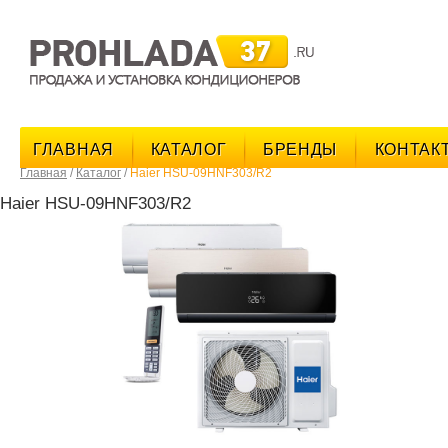
поис
ГЛАВНАЯ
КАТАЛОГ
БРЕНДЫ
КОНТАК
Главная
/
Каталог
/
Haier HSU-09HNF303/R2
Haier HSU-09HNF303/R2