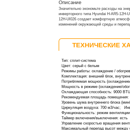
Описание
Значительно экономьте расходы на эне
инверторного типа Hyundai H-AR5-12H-U
12H-UI026 создает комфортную атмосф
изменений окружающей среды и перепа
ТЕХНИЧЕСКИЕ Х
Тип: сплит-система
Цвет: серый с белым
Режимы работы: охлаждение / обогре
Комплектация: внешний блок, внутрен
Потребляемая мощность (охлаждение/
Мощность в режиме (охлаждение/обог
Охлаждающая способность: 9000 BT
Рекомендуемая площадь помещения: 
Уровень шума внутреннего блока (мин/
Циркуляция воздуха: 700 м3/час; Инв
Функциональность:
режим вентиляции 
Таймер включения/выключения: есть
Управление скоростью вращения венти
Максимальный перепад высот между б