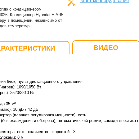
Монтаж оборудования
ргию с кондиционером
I026. Кондиционер Hyundai H-AR5-
еру в помещении, независимо от
дов температуры.
ВИДЕО
АРАКТЕРИСТИКИ
в
ний блок, пульт дистанционного управления
нагрев): 1090/1050
Вт
рев): 3520
/3810
Вт
U
до 35 м²
макс): 30 дБ / 42 дБ
ертор (плавная регулировка мощности): есть
(без охлаждения и обогрева), автоматический режим, самодиагностика 
лятора: есть, количество скоростей - 3
локами: 8 м