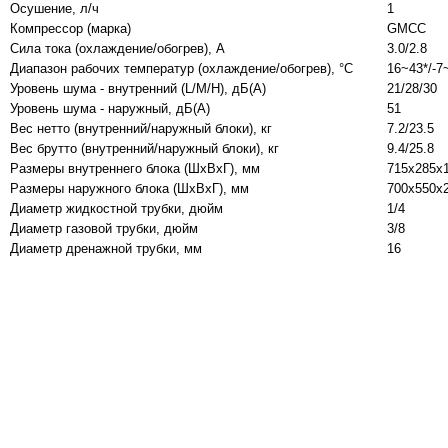
Осушение, л/ч
1
Компрессор (марка)
GMCC
Сила тока (охлаждение/обогрев), А
3.0/2.8
Диапазон рабочих температур (охлаждение/обогрев), °С
16~43*/-7
Уровень шума - внутренний (L/M/H), дБ(А)
21/28/30
Уровень шума - наружный, дБ(А)
51
Вес нетто (внутренний/наружный блоки), кг
7.2/23.5
Вес брутто (внутренний/наружный блоки), кг
9.4/25.8
Размеры внутреннего блока (ШхВхГ), мм
715x285x
Размеры наружного блока (ШхВхГ), мм
700x550x
Диаметр жидкостной трубки, дюйм
1/4
Диаметр газовой трубки, дюйм
3/8
Диаметр дренажной трубки, мм
16