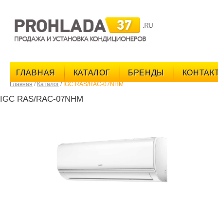
поис
ГЛАВНАЯ
КАТАЛОГ
БРЕНДЫ
КОНТАК
Главная
/
Каталог
/
IGC RAS/RAC-07NHM
IGC RAS/RAC-07NHM