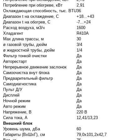
Потребление при обогреве, кВт
2,91
Охлаждающая способность, тыс. BTU
36
Диапазон t на охлаждение, С
+18...+43
Диапазон t на обогрев, С
-7...+24
Расход воздуха, м
3
/ч
1600
Хладагент
R410A
Max длина трассы, м
30
ø газовой трубы, дюйм
3/4
ø жидкостной трубы, дюйм
1/4
Фильтр тонкой очистки
Да
Авторестарт
Да
Непрерывное движение заслонок
Да
Самоочистка внут блока
Да
Предварительный фильтр
Да
Самодиагностика
Да
Пульт Д/У
Да
Дисплей
Да
Ночной режим
Да
Авто режим
Да
Напряжение, В
220 В
Сила тока, А
12,41/13,23
Внешний блок
Уровень шума, дБа
60
Габариты (ВхШхГ), см
79,0x101,2x42,7