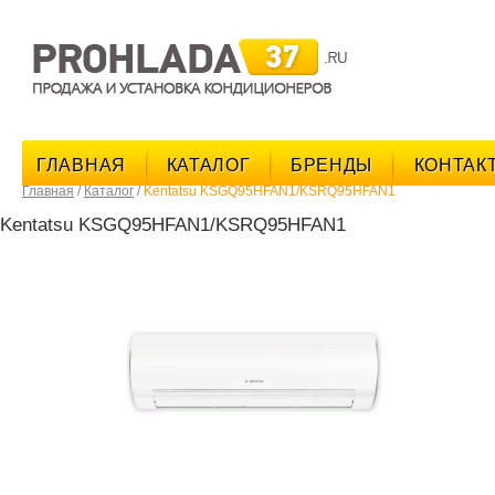
поис
ГЛАВНАЯ
КАТАЛОГ
БРЕНДЫ
КОНТАК
Главная
/
Каталог
/
Kentatsu KSGQ95HFAN1/KSRQ95HFAN1
Kentatsu KSGQ95HFAN1/KSRQ95HFAN1