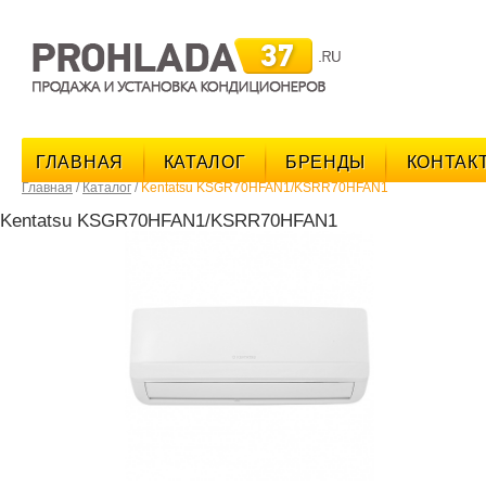
поис
ГЛАВНАЯ
КАТАЛОГ
БРЕНДЫ
КОНТАК
Главная
/
Каталог
/
Kentatsu KSGR70HFAN1/KSRR70HFAN1
Kentatsu KSGR70HFAN1/KSRR70HFAN1