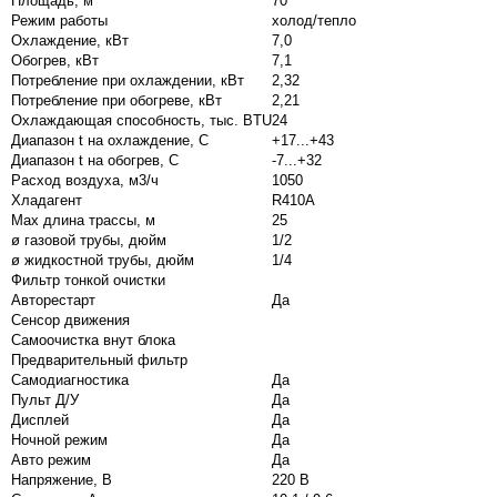
Площадь, м²
70
Режим работы
холод/тепло
Охлаждение, кВт
7,0
Обогрев, кВт
7,1
Потребление при охлаждении, кВт
2,32
Потребление при обогреве, кВт
2,21
Охлаждающая способность, тыс. BTU
24
Диапазон t на охлаждение, С
+17...+43
Диапазон t на обогрев, С
-7...+32
Расход воздуха, м
3
/ч
1050
Хладагент
R410A
Max длина трассы, м
25
ø газовой трубы, дюйм
1/2
ø жидкостной трубы, дюйм
1/4
Фильтр тонкой очистки
Авторестарт
Да
Сенсор движения
Самоочистка внут блока
Предварительный фильтр
Самодиагностика
Да
Пульт Д/У
Да
Дисплей
Да
Ночной режим
Да
Авто режим
Да
Напряжение, В
220 В