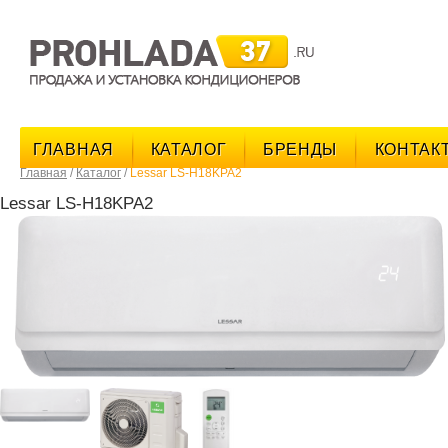
поис
ГЛАВНАЯ
КАТАЛОГ
БРЕНДЫ
КОНТАК
Главная
/
Каталог
/
Lessar LS-H18KPA2
Lessar LS-H18KPA2