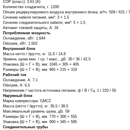
COP (класс): 3,61 (А)
Количество хладагента, г: 1200
Объем рециркулируемого воздуха внутреннего блока, м³/ч: 509 / 631 / 
Сечение кабеля питания, мм²: 3 × 1,5
Сечение соединительного кабеля, мм²: 5 × 1,5
Автомат токовой защиты, A: 16
Потребляемая мощность
Охлаждение, кВт: 1,644
Обогрев, кВт: 1,502
Внутренний блок
Масса нетто / брутто, кг: 11,6 / 14,8
Уровень шума мин. / ср. / макс., дБ: 30 / 36 / 42,5
Упаковка (Ш × Г × В), мм: 1045 × 305 × 405
Размеры (Ш × Г × В), мм: 965 × 215 × 319
Рабочий ток
Охлаждение, А: 7,1
Обогрев, А: 6,5
Напряжение / частота источника питания, ф / В / Гц: 1 / 220 / 50
Наружный блок
Марка компрессора: GMCC
Масса (нетто / брутто), кг: 36,5 / 38,5
Максимальный уровень шума, дБ: 59
Размеры (Ш × Г × В), мм: 770 × 300 × 555
Упаковка (Ш × Г × В), мм: 900 × 345 × 585
Соединительные трубы