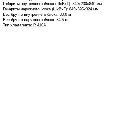
Габариты внутреннего блока (ШxВxГ):
840x230x840
мм
Габариты наружного блока (ШxВxГ):
845x695x324
мм
Вес брутто внутреннего блока: 30,0 кг
Вес брутто наружного блока: 54,5 кг
Тип хладагента: R 410A