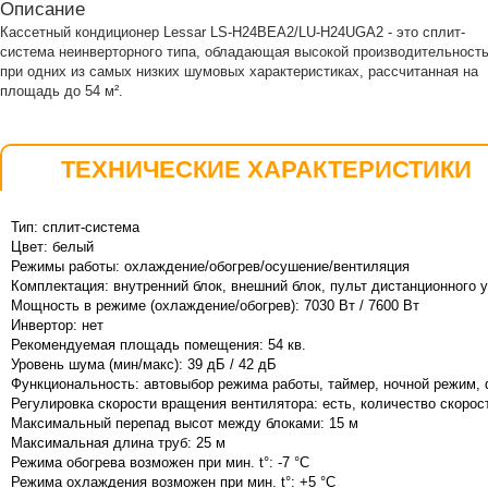
Описание
Кассетный кондиционер Lessar LS-H24BEA2/LU-H24UGA2 - это сплит-
система неинверторного типа, обладающая высокой производительност
при одних из самых низких шумовых характеристиках, рассчитанная на
площадь до 54 м².
ТЕХНИЧЕСКИЕ ХАРАКТЕРИСТИКИ
Тип: сплит-система
Цвет: белый
Режимы работы: охлаждение/обогрев/осушение/вентиляция
Комплектация: внутренний блок, внешний блок, пульт дистанционного 
Мощность в режиме (охлаждение/обогрев): 7030 Вт / 7600 Вт
Инвертор: нет
Рекомендуемая площадь помещения: 54 кв.
Уровень шума (мин/макс): 39 дБ / 42 дБ
Функциональность: автовыбор режима работы, таймер, ночной режим, 
Регулировка скорости вращения вентилятора: есть, количество скорост
Максимальный перепад высот между блоками: 15 м
Максимальная длина труб: 25 м
Режима обогрева возможен при мин. t°: -7 °C
Режима охлаждения возможен при мин. t°: +5 °C