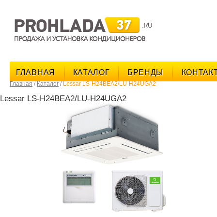
поис
ГЛАВНАЯ
КАТАЛОГ
БРЕНДЫ
КОНТАК
Главная
/
Каталог
/
Lessar LS-H24BEA2/LU-H24UGA2
Lessar LS-H24BEA2/LU-H24UGA2