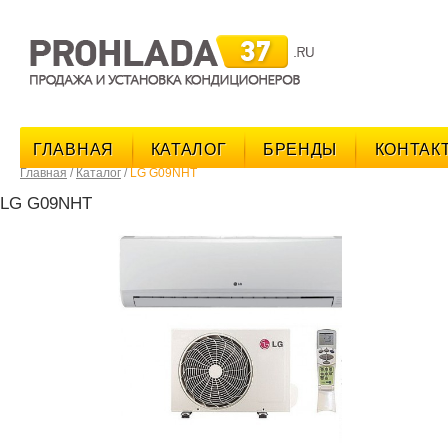
поис
ГЛАВНАЯ
КАТАЛОГ
БРЕНДЫ
КОНТАК
Главная
/
Каталог
/
LG G09NHT
LG G09NHT