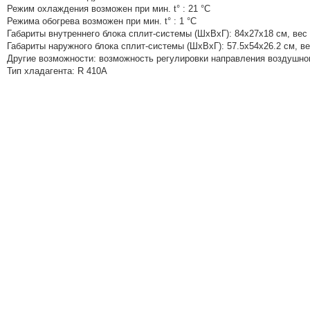
Режим охлаждения возможен при мин. t° : 21 °C
Режима обогрева возможен при мин. t° : 1 °C
Габариты внутреннего блока сплит-системы (ШxВxГ):
84x27x18 см, вес 
Габариты наружного блока сплит-системы (ШxВxГ):
57.5x54x26.2 см, ве
Другие возможности: возможность регулировки направления воздушног
Тип хладагента: R 410A