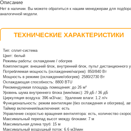
Описание
Нет в наличии. Вы можете обратиться к нашим менеджерам для подбор
аналогичной модели.
ТЕХНИЧЕСКИЕ ХАРАКТЕРИСТИКИ
Тип: сплит-система
Цвет: белый
Режимы работы: охлаждение / обогрев
Комплектация: внешний блок, внутренний блок, пульт дистанционного 
Потребляемая мощность (охлаждение/нагрев): 850
/840
Вт
Мощность в режиме (охлаждение/обогрев): 2580
/
2730 Вт
Охлаждающая способность: 8800 BTU
Рекомендуемая площадь помещения: до 26 м²
Уровень шума внутреннего блока (мин/макс): 29 дБ / 36 дБ
Циркуляция воздуха: 396 м3/час; Удаление влаги: 1.2
л/ч
Функциональность: режим вентиляции (без охлаждения и обогрева), а
Таймер включения/выключения: есть
Управление скоростью вращения вентилятора: есть, количество скорос
Максимальный перепад высот между блоками: 7 м
Максимальная длина труб: 15 м
Максимальный воздушный поток:
6.6 м3/мин