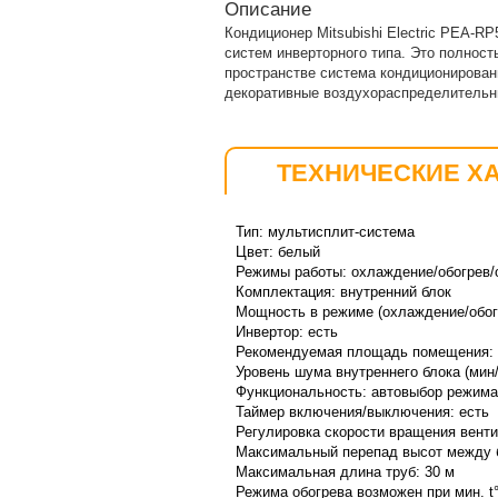
Описание
Кондиционер Mitsubishi Electric PEA-R
систем инверторного типа. Это полнос
пространстве система кондиционировани
декоративные воздухораспределительн
ТЕХНИЧЕСКИЕ Х
Тип: мультисплит-система
Цвет: белый
Режимы работы: охлаждение/обогрев/
Комплектация:
внутренний
блок
Мощность в режиме (охлаждение/обогр
Инвертор: есть
Рекомендуемая площадь помещения: 4
Уровень шума внутреннего блока (мин/
Функциональность:
автовыбор режима
Таймер включения/выключения: есть
Регулировка скорости вращения вентил
Максимальный перепад высот между б
Максимальная длина труб: 30 м
Режима обогрева возможен при мин. t°: