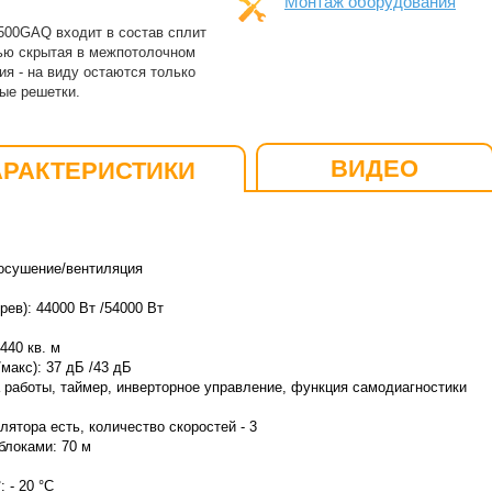
Монтаж оборудования
P500GAQ входит в состав сплит
тью скрытая в межпотолочном
я - на виду остаются только
ые решетки.
ВИДЕО
АРАКТЕРИСТИКИ
осушение/вентиляция
ев): 44000 Вт /54000 Вт
40 кв. м
макс): 37 дБ /43 дБ
 работы, таймер, инверторное управление, функция самодиагностики
ятора есть, количество скоростей - 3
локами: 70 м
 - 20 °C