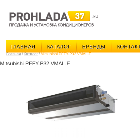
поис
ГЛАВНАЯ
КАТАЛОГ
БРЕНДЫ
КОНТАК
Главная
/
Каталог
/
Mitsubishi PEFY-P32 VMAL-E
Mitsubishi PEFY-P32 VMAL-E