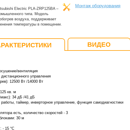
Монтаж оборудования
subishi Electric PLA-ZRP125BA –
ромышленного типа. Модель
обогрев воздуха, поддерживает
менения температуры в помещении.
ВИДЕО
АРАКТЕРИСТИКИ
осушение/вентиляция
т дистанционного управления
ев): 12500 Вт /14000 Вт
25 кв. м
макс): 34 дБ /41 дБ
 работы, таймер, инверторное управление, функция самодиагностики
ятора есть, количество скоростей - 3
локами: 30 м
 - 15 °C