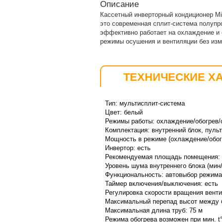
Описание
Кассетный инверторный кондиционер Mit
это современная сплит-система полуп
эффективно работает на охлаждение и 
режимы осушения и вентиляции без из
ТЕХНИЧЕСКИЕ Х
Тип: мультисплит-система
Цвет: белый
Режимы работы: охлаждение/обогрев/
Комплектация:
внутренний
блок, пуль
Мощность в режиме (охлаждение/обогр
Инвертор: есть
Рекомендуемая площадь помещения: 1
Уровень шума внутреннего блока (мин/
Функциональность:
автовыбор режима
Таймер включения/выключения: есть
Регулировка скорости вращения вентил
Максимальный перепад высот между б
Максимальная длина труб: 75 м
Режима обогрева возможен при мин. t°: