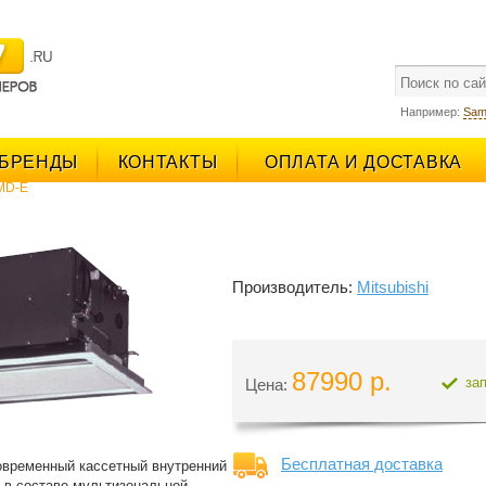
поиск
Например:
Sam
БРЕНДЫ
КОНТАКТЫ
ОПЛАТА И ДОСТАВКА
LMD-E
Производитель:
Mitsubishi
87990 р.
за
Цена:
Бесплатная доставка
овременный кассетный внутренний
ы в составе мультизональной