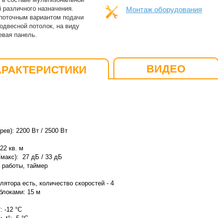
 различного назначения.
Монтаж оборудования
поточным вариантом подачи
одвесной потолок, на виду
евая панель.
ВИДЕО
АРАКТЕРИСТИКИ
ев): 2200 Вт / 2500 Вт
2 кв. м
макс): 27 дБ / 33 дБ
 работы, т
аймер
ятора есть, количество скоростей - 4
локами: 15 м
: -12 °C