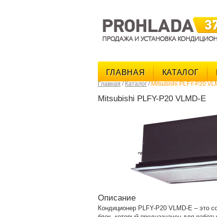
ГЛАВНАЯ
КАТАЛОГ
Главная
/
Каталог
/
Mitsubishi PLFY-P20 V
Mitsubishi PLFY-P20 VLMD-E
Описание
Кондиционер PLFY-P20 VLMD-E – это с
блок, который предназначен для работ