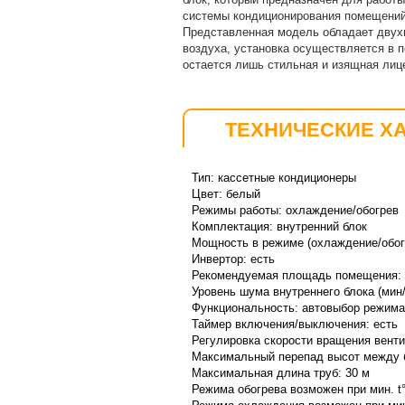
системы кондиционирования помещений
Представленная модель обладает двух
воздуха, установка осуществляется в п
остается лишь стильная и изящная лиц
ТЕХНИЧЕСКИЕ Х
Тип: к
ассетные кондиционеры
Цвет:
белый
Режимы работы: охлаждение/обогрев
Комплектация: внутренний блок
Мощность в режиме (охлаждение/обогр
Инвертор: есть
Рекомендуемая площадь помещения: 2
Уровень шума
внутреннего
блока (мин/
Функциональность:
а
втовыбор режима
Таймер включения/выключения: есть
Регулировка скорости вращения вентил
Максимальный перепад высот между б
Максимальная длина труб: 30 м
Режима обогрева возможен при мин. t°