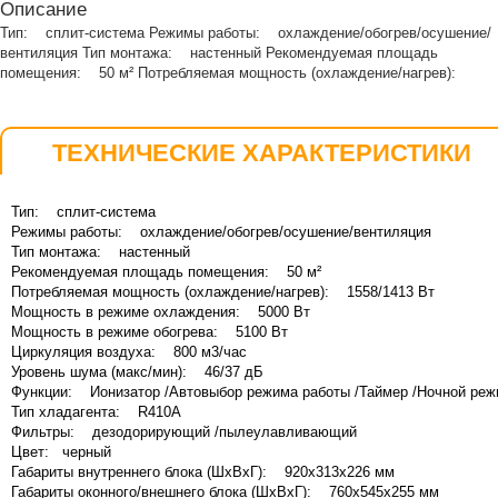
Описание
Тип: сплит-система Режимы работы: охлаждение/обогрев/осушение/
вентиляция Тип монтажа: настенный Рекомендуемая площадь
помещения: 50 м² Потребляемая мощность (охлаждение/нагрев):
ТЕХНИЧЕСКИЕ ХАРАКТЕРИСТИКИ
Тип: сплит-система
Режимы работы: охлаждение/обогрев/осушение/вентиляция
Тип монтажа: настенный
Рекомендуемая площадь помещения: 50 м²
Потребляемая мощность (охлаждение/нагрев): 1558/1413 Вт
Мощность в режиме охлаждения: 5000 Вт
Мощность в режиме обогрева: 5100 Вт
Циркуляция воздуха: 800 м3/час
Уровень шума (макс/мин): 46/37 дБ
Функции: Ионизатор /Автовыбор режима работы /Таймер /Ночной режи
Тип хладагента: R410А
Фильтры: дезодорирующий /пылеулавливающий
Цвет: черный
Габариты внутреннего блока (ШхВхГ): 920х313х226 мм
Габариты оконного/внешнего блока (ШхВхГ): 760x545x255 мм