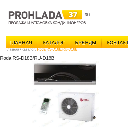
поис
ГЛАВНАЯ
КАТАЛОГ
БРЕНДЫ
КОНТАК
Главная
/
Каталог
/
Roda RS-D18B/RU-D18B
Roda RS-D18B/RU-D18B