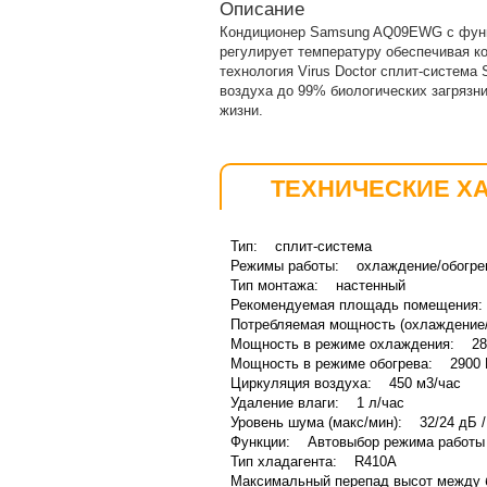
Описание
Кондиционер Samsung AQ09EWG с функ
регулирует температуру обеспечивая к
технология Virus Doctor сплит-систем
воздуха до 99% биологических загрязн
жизни.
ТЕХНИЧЕСКИЕ Х
Тип: сплит-система
Режимы работы: охлаждение/обогрев
Тип монтажа: настенный
Рекомендуемая площадь помещения:
Потребляемая мощность (охлаждение/
Мощность в режиме охлаждения: 28
Мощность в режиме обогрева: 2900 
Циркуляция воздуха: 450 м3/час
Удаление влаги: 1 л/час
Уровень шума (макс/мин): 32/24 дБ / 
Функции: Автовыбор режима работы /Т
Тип хладагента: R410А
Максимальный перепад высот между