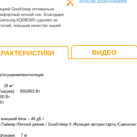
Монтаж оборудования
цией Good'sleep оптимально
омфортный ночной сон. Благодаря
а Samsung AQ09EWG удаляет из
ителей, повышая качество нашей
ВИДЕО
АРАКТЕРИСТИКИ
/осушение/вентиляция
 28 м²
нагрев): 855/803 Вт
00 Вт
Вт
внешний блок – 48 дБ /
аймер /Ночной режим / Good’sleep II /Функция авторестарта /Самоочис
 блоками: 7 м