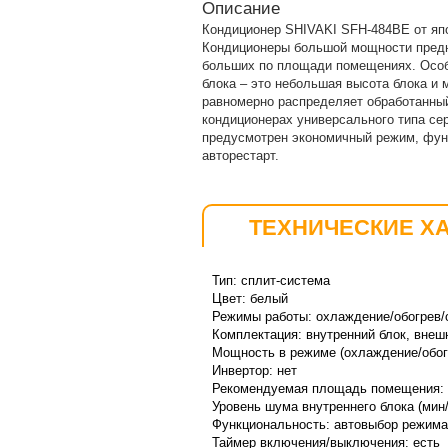
Описание
Кондиционер SHIVAKI SFH-484BE от яп
Кондиционеры большой мощности предн
больших по площади помещениях. Особ
блока – это небольшая высота блока и
равномерно распределяет обработанны
кондиционерах универсального типа се
предусмотрен экономичный режим, функ
авторестарт.
ТЕХНИЧЕСКИЕ Х
Тип: сплит-система
Цвет: белый
Режимы работы: охлаждение/обогрев/
Комплектация: внутренний блок, внеш
Мощность в режиме (охлаждение/обогр
Инвертор: нет
Рекомендуемая площадь помещения: 1
Уровень шума внутреннего блока (мин/
Функциональность: автовыбор режима 
Таймер включения/выключения: есть