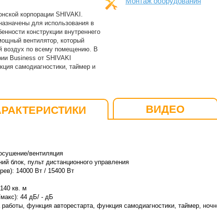
Монтаж оборудования
онской корпорации SHIVAKI.
азначены для использования в
енности конструкции внутреннего
 мощный вентилятор, который
й воздух по всему помещению. В
рии Business от SHIVAKI
ция самодиагностики, таймер и
ВИДЕО
АРАКТЕРИСТИКИ
осушение/вентиляция
ний блок, пульт дистанционного управления
ев): 14000 Вт / 15400 Вт
40 кв. м
макс): 44 дБ/ - дБ
работы, функция авторестарта, функция самодиагностики, таймер, ноч