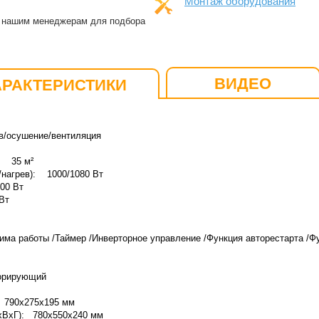
Монтаж оборудования
к нашим менеджерам для подбора
ВИДЕО
АРАКТЕРИСТИКИ
/осушение/вентиляция
: 35 м²
нагрев): 1000/1080 Вт
00 Вт
Вт
ма работы /Таймер /Инверторное управление /Функция авторестарта /Ф
дорирующий
: 790x275x195 мм
ШхВхГ): 780x550x240 мм