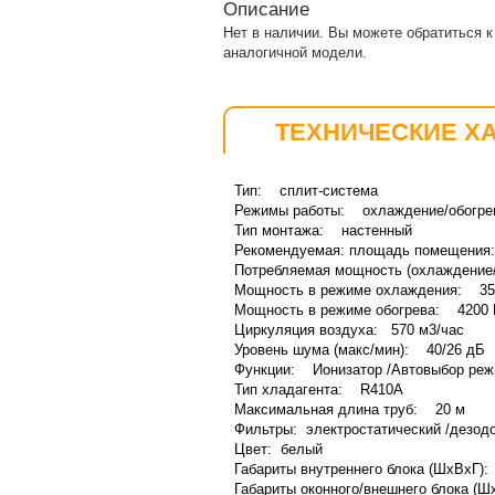
Описание
Нет в наличии. Вы можете обратиться 
аналогичной модели.
ТЕХНИЧЕСКИЕ Х
Тип: сплит-система
Режимы работы: охлаждение/обогрев
Тип монтажа: настенный
Рекомендуемая: площадь помещения
Потребляемая мощность (охлаждение/
Мощность в режиме охлаждения: 35
Мощность в режиме обогрева: 4200 
Циркуляция воздуха: 570 м3/час
Уровень шума (макс/мин): 40/26 дБ
Функции: Ионизатор /Автовыбор режи
Тип хладагента: R410А
Максимальная длина труб: 20 м
Фильтры: электростатический /дезо
Цвет: белый
Габариты внутреннего блока (ШхВхГ)
Габариты оконного/внешнего блока (