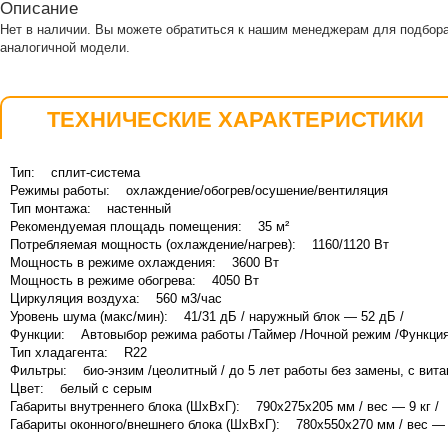
Описание
Нет в наличии. Вы можете обратиться к нашим менеджерам для подбор
аналогичной модели.
ТЕХНИЧЕСКИЕ ХАРАКТЕРИСТИКИ
Тип: сплит-система
Режимы работы: охлаждение/обогрев/осушение/вентиляция
Тип монтажа: настенный
Рекомендуемая площадь помещения: 35 м²
Потребляемая мощность (охлаждение/нагрев): 1160/1120 Вт
Мощность в режиме охлаждения: 3600 Вт
Мощность в режиме обогрева: 4050 Вт
Циркуляция воздуха: 560 м3/час
Уровень шума (макс/мин): 41/31 дБ / наружный блок — 52 дБ /
Функции: Автовыбор режима работы /Таймер /Ночной режим /Функция
Тип хладагента: R22
Фильтры: био-энзим /цеолитный / до 5 лет работы без замены, с вита
Цвет: белый с серым
Габариты внутреннего блока (ШхВхГ): 790х275х205 мм / вес — 9 кг /
Габариты оконного/внешнего блока (ШхВхГ): 780х550х270 мм / вес — 3